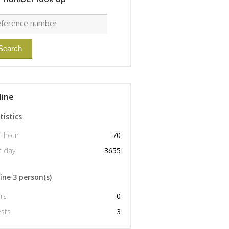
งนอน
h pictures only
line
tistics
t hour
70
t day
3655
ine 3 person(s)
00,000 ฿
1,100,000 ฿
rs
0
ขายบ้านเดี่ยว2ชั้น ม.สบันงา ราคาไม่เกิน2,500,000บ เมืองสระบุรี ขายบ้านใกล้โรงเรียนเกตุพิชัย
ขายที่ดิน 2 งาน ต.ศาลาลอย อ.ท่าเรือ จ.พระนครศรีอยุธยา อยู่หลังอบต.ศาลาลอยอยุธยา
sts
3
วา
200 วา