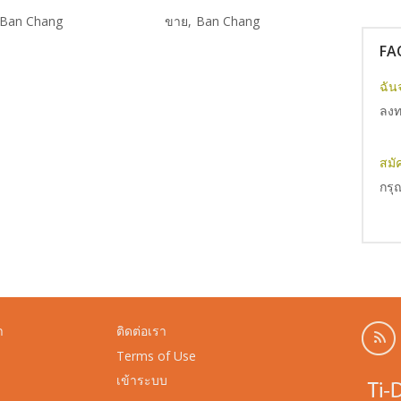
Ban Chang
ขาย
Ban Chang
ขาย
B
FA
ฉัน
ลงทะ
สมั
กรุณ
า
ติดต่อเรา
Terms of Use
เข้าระบบ