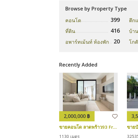
Browse by Property Type
399
คอนโด
416
ที่ดิน
20
อพาร์ทเม้นท์ ห้องพัก
โกด
Recently Added
2,000,000 ฿
3,
ขายคอนโด ลาดพร้าว93 Free Island ฟรีไอซ์แลนด์ คอนโดสไตร์ Duplex 2ห้องนอน ใหม่พร้อมอยู่
1
1
30 เมตร
3
2
53