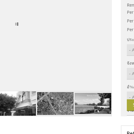
Ren
Per
Per
Per
ประ
จังห
อำเ
รา
Re
ห้อง