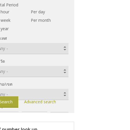
tal Period
 hour
Per day
 week
Per month
 year
เทศ
วัด
ภอ/เขต
Advanced search
คา
f number look up
น้ำ