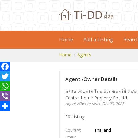
Home
Add a Listing
Searc
Home
Agents
Facebook
Agent /Owner Details
Twitter
บริษัท เซ็นทรัล โฮม พร็อพเพอร์ตี้ จำกัด
WhatsApp
Central Home Property Co.,Ltd.
Agent /Owner since Oct 20, 2025
Viber
Share
50
Listings
Country
Thailand
Email