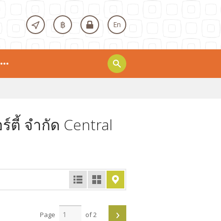
฿
En
์ตี้ จำกัด Central
›
Page
of 2