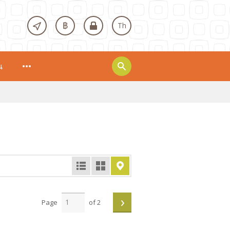
฿
Th
น
›
Page
of 2