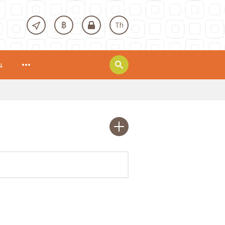
฿
Th
น