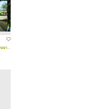
ที่ดินพร้อมสื่งปลูกสร้างถมแล้ว วิวสวย บ้านนา นครนายก 108ไร่