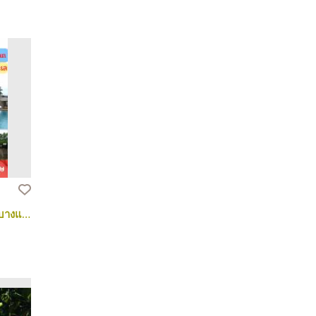
บ้านเดี่ยว clubhouse ติดทะเล ใกล้หาดบางแสน ทำเลสวย