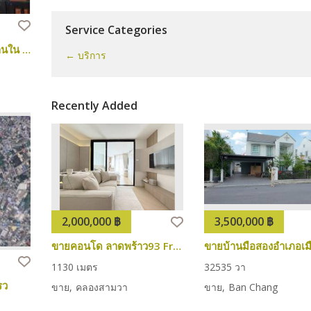
Service Categories
Townhome บ้าน 2คูหา 3 ชั้นหลังมุมด้านใน หมู่บ้านคาซ่าซิตี้
← บริการ
Recently Added
2,000,000 ฿
3,500,000 ฿
ขายคอนโด ลาดพร้าว93 Free Island ฟรีไอซ์แลนด์ คอนโดสไตร์ Duplex 2ห้องนอน ใหม่พร้อมอยู่
1
1
30 เมตร
3
2
535 วา
รว
ขาย
คลองสามวา
ขาย
Ban Chang