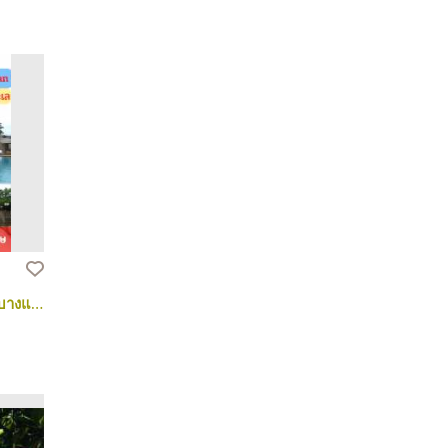
บ้านเดี่ยว clubhouse ติดทะเล ใกล้หาดบางแสน ทำเลสวย