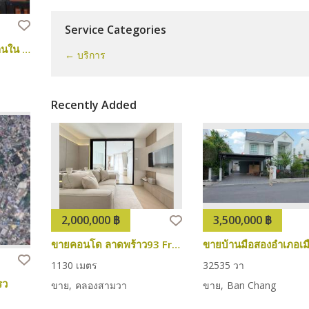
Service Categories
Townhome บ้าน 2คูหา 3 ชั้นหลังมุมด้านใน หมู่บ้านคาซ่าซิตี้
← บริการ
Recently Added
2,000,000 ฿
3,500,000 ฿
ขายคอนโด ลาดพร้าว93 Free Island ฟรีไอซ์แลนด์ คอนโดสไตร์ Duplex 2ห้องนอน ใหม่พร้อมอยู่
1
1
30 เมตร
3
2
535 วา
รว
ขาย
คลองสามวา
ขาย
Ban Chang