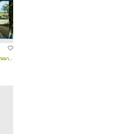
ที่ดินพร้อมสื่งปลูกสร้างถมแล้ว วิวสวย บ้านนา นครนายก 108ไร่