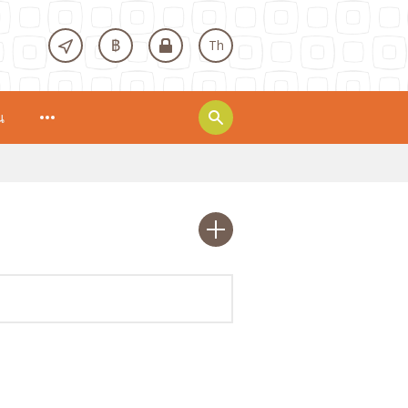
฿
Th
น